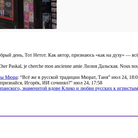
брый день, Тот Нетот. Как автор, признаюсь «как на духу» — вс
her Paskal, je cherche mon ancienne amie Лилия Дальская. Nous nou
ины Мюра
: “
Всё же в русской традиции Мюрат, Таня
”
июл 24, 18:0
признайся, Игорёк, ИИ сочинял?
”
июл 24, 17:58
мпанского, знаменитой вдове Клико и любви русских к игристы