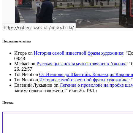
Последние отзывы
Игорь
on
История самой известной фразы художника
: “
До
08:48
Michael
on
Русская цыганская музыка звучит в Альпах
: “
C
26, 22:57
Tot Netot
on
От Неаполя до Шантийи. Коллекция Карол
Tot Netot
on
История самой известной фразы художника
: “
Евгений Лукьянов
on
Легенда о проволоке на пробке ша
занимательно изложено !
”
июн 26, 19:15
Погода