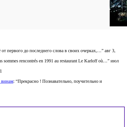
ё от первого до последнего слова в своих очерках,…
”
авг 3,
s sommes rencontrés en 1991 au restaurant Le Karloff où…
”
июл
1
м винам
: “
Прекрасно ! Познавательно, поучительно и