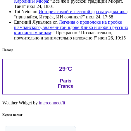
Каролины Мюра
: “
Всё же в русской традиции Мюрат,
Таня
”
июл 24, 18:01
Tot Netot
on
История самой известной фразы художника
:
“
признайся, Игорёк, ИИ сочинял?
”
июл 24, 17:58
Евгений Лукьянов
on
Легенда о проволоке на пробке
шампанского, знаменитой вдове Клико и любви русских
к игристым винам
: “
Прекрасно ! Познавательно,
поучительно и занимательно изложено !
”
июн 26, 19:15
Погода
29°C
Paris
France
Weather Widget by
interconnect/
it
Курсы валют