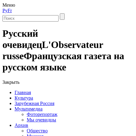
Меню
Ру
Fr
Русский
очевидец
L'Observateur
russe
Французская газета на
русском языке
Закрыть
Главная
Культура
Зарубежная Россия
Мультимедиа
Фоторепортаж
Мы очевидцы
Архив
Общество