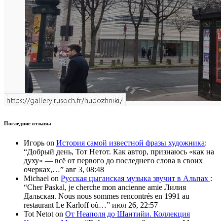
Последние отзывы
Игорь
on
История самой известной фразы художника
:
“
Добрый день, Тот Нетот. Как автор, признаюсь «как на
духу» — всё от первого до последнего слова в своих
очерках,…
”
авг 3, 08:48
Michael
on
Русская цыганская музыка звучит в Альпах
:
“
Cher Paskal, je cherche mon ancienne amie Лилия
Дальская. Nous nous sommes rencontrés en 1991 au
restaurant Le Karloff où…
”
июл 26, 22:57
Tot Netot
on
От Неаполя до Шантийи. Коллекция