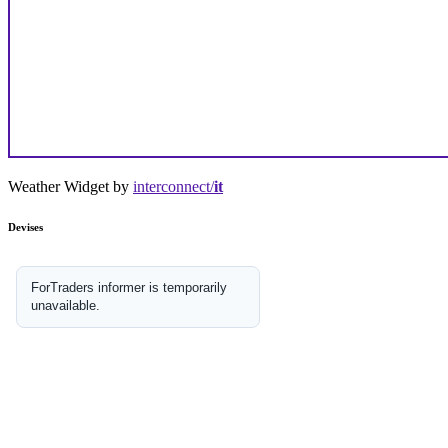
Weather Widget by
interconnect/
it
Devises