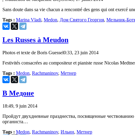
Sans doute dans sa vie chacun a rencontré des gens qui ont exercé une
Tags :
Marina Vladi
,
Medon
,
Дом Святого Георгия
,
Мельник-Бот
Les Russes à Meudon
Photos et texte de Boris Guessel
0:33, 23 juin 2014
Festivités consacrées au compositeur et pianiste russe Nicolas Medtne
Tags :
Medon
,
Rachmaninov
,
Метнер
В Медоне
18:49, 9 juin 2014
Пройдут двухдневные празднества, посвященные чествованию 
органиста…
Tags :
Medon
,
Rachmaninov
,
Ильин
,
Метнер