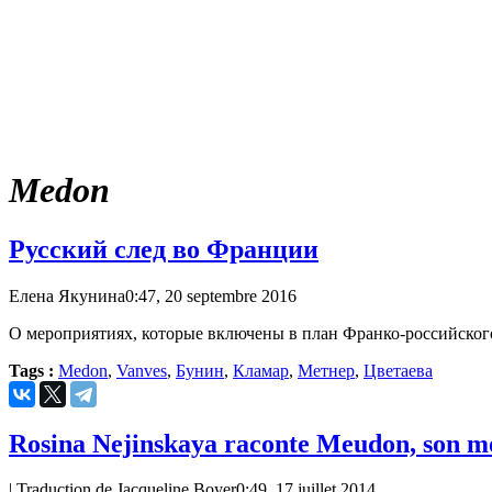
Medon
Русский след во Франции
Елена Якунина
0:47, 20 septembre 2016
О мероприятиях, которые включены в план Франко-российского 
Tags :
Medon
,
Vanves
,
Бунин
,
Кламар
,
Метнер
,
Цветаева
Rosina Nejinskaya raconte Meudon, son m
| Traduction de Jacqueline Boyer
0:49, 17 juillet 2014