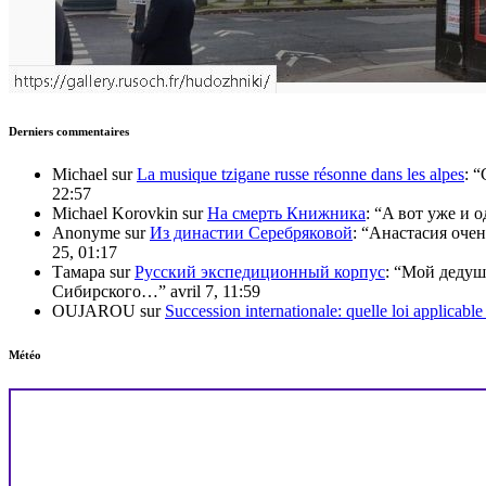
Derniers commentaires
Michael
sur
La musique tzigane russe résonne dans les alpes
: “
22:57
Michael Korovkin
sur
На смерть Книжника
: “
A вот уже и о
Anonyme
sur
Из династии Серебряковой
: “
Анастасия очен
25, 01:17
Тамара
sur
Русский экспедиционный корпус
: “
Мой дедушк
Сибирского…
”
avril 7, 11:59
OUJAROU
sur
Succession internationale: quelle loi applicabl
Météo