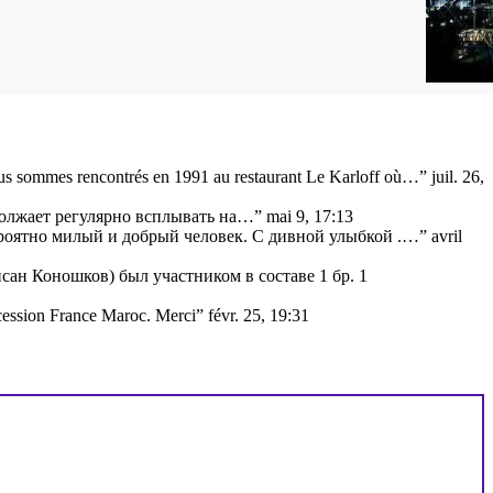
s sommes rencontrés en 1991 au restaurant Le Karloff où…
”
juil. 26,
одолжает регулярно всплывать на…
”
mai 9, 17:13
ероятно милый и добрый человек. С дивной улыбкой .…
”
avril
ан Коношков) был участником в составе 1 бр. 1
cession France Maroc. Merci
”
févr. 25, 19:31