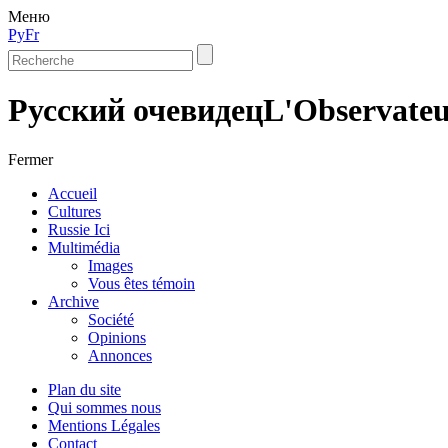
Меню
Ру
Fr
Русский очевидец
L'Observateu
Fermer
Accueil
Cultures
Russie Ici
Multimédia
Images
Vous êtes témoin
Archive
Société
Opinions
Annonces
Plan du site
Qui sommes nous
Mentions Légales
Contact