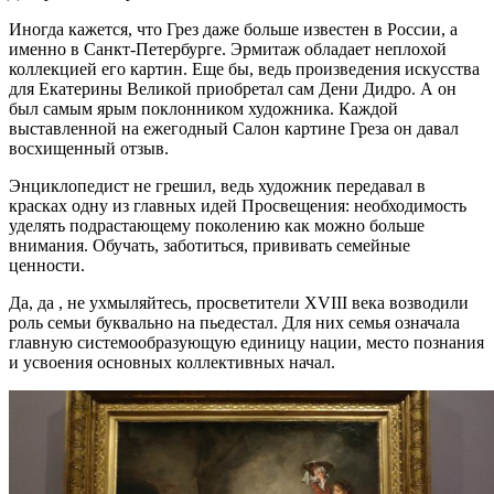
Иногда кажется, что Грез даже больше известен в России, а
именно в Санкт-Петербурге. Эрмитаж обладает неплохой
коллекцией его картин. Еще бы, ведь произведения искусства
для Екатерины Великой приобретал сам Дени Дидро. А он
был самым ярым поклонником художника. Каждой
выставленной на ежегодный Салон картине Греза он давал
восхищенный отзыв.
Энциклопедист не грешил, ведь художник передавал в
красках одну из главных идей Просвещения: необходимость
уделять подрастающему поколению как можно больше
внимания. Обучать, заботиться, прививать семейные
ценности.
Да, да , не ухмыляйтесь, просветители XVIII века возводили
роль семьи буквально на пьедестал. Для них семья означала
главную системообразующую единицу нации, место познания
и усвоения основных коллективных начал.