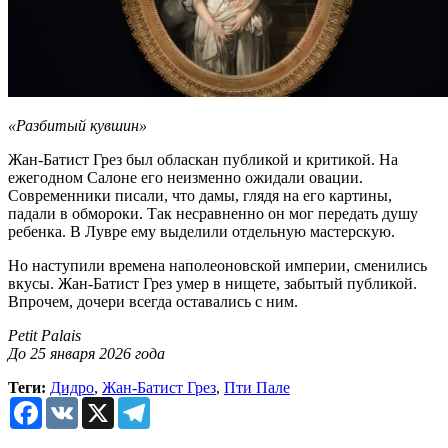
«Разбитый кувшин»
Жан-Батист Грез был обласкан публикой и критикой. На
ежегодном Салоне его неизменно ожидали овации.
Современники писали, что дамы, глядя на его картины,
падали в обмороки. Так несравненно он мог передать душу
ребенка. В Лувре ему выделили отдельную мастерскую.
Но наступили времена наполеоновской империи, сменились
вкусы. Жан-Батист Грез умер в нищете, забытый публикой.
Впрочем, дочери всегда оставались с ним.
Petit Palais
До 25 января 2026 года
Теги:
Дидро
,
Жан-Батист Грез
,
Пти Пале
Facebook
VK
X
Telegram