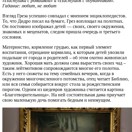
«Пастушка с ромашкой» и «Пастушок с одуванчиком».
Гадание: любит, не любит
Взгляд Греза успешно совпадал с мнением энциклопедистов.
То, что Дидро писал на бумаге, Грез воплощал на полотнах.
Он постоянно изображал детей — своих, своего окружения,
знакомых и меценатов, следом пришла очередь и третьего
сословия.
Материнство, кормление грудью, как первый элемент
воспитания, отрицание кормилиц, к которым детей увозили
подальше от города и родителей – об этом охотно живописал
художник. Хорошая мать должна сама вырастить своих чад –
таким лейтмотивом сопровождаются многие его полотна.
Есть у него сюжеты на тему семейных вечеров, когда в
окружении многочисленного потомства, отец читает Библию,
или вся семья собирается вокруг стола за рождественским
пирогом. Одним из шедевров художника считается картина
«Благотворительница». На ней состоятельная дама приучает
свою маленькую дочь помогать бедным и неимущим.