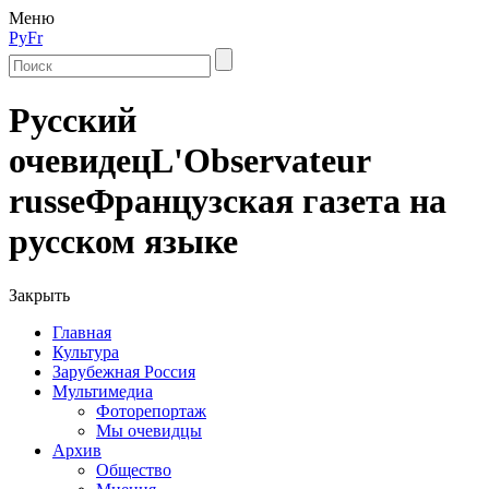
Меню
Ру
Fr
Русский
очевидец
L'Observateur
russe
Французская газета на
русском языке
Закрыть
Главная
Культура
Зарубежная Россия
Мультимедиа
Фоторепортаж
Мы очевидцы
Архив
Общество