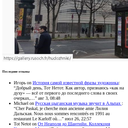
Последние отзывы
Игорь
on
История самой известной фразы художника
:
“
Добрый день, Тот Нетот. Как автор, признаюсь «как на
духу» — всё от первого до последнего слова в своих
очерках,…
”
авг 3, 08:48
Michael
on
Русская цыганская музыка звучит в Альпах
:
“
Cher Paskal, je cherche mon ancienne amie Лилия
Дальская. Nous nous sommes rencontrés en 1991 au
restaurant Le Karloff où…
”
июл 26, 22:57
Tot Netot
on
От Неаполя до Шантийи. Коллекция