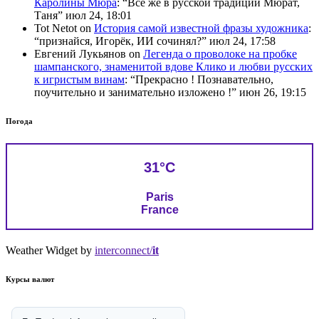
Каролины Мюра
: “
Всё же в русской традиции Мюрат,
Таня
”
июл 24, 18:01
Tot Netot
on
История самой известной фразы художника
:
“
признайся, Игорёк, ИИ сочинял?
”
июл 24, 17:58
Евгений Лукьянов
on
Легенда о проволоке на пробке
шампанского, знаменитой вдове Клико и любви русских
к игристым винам
: “
Прекрасно ! Познавательно,
поучительно и занимательно изложено !
”
июн 26, 19:15
Погода
31°C
Paris
France
Weather Widget by
interconnect/
it
Курсы валют