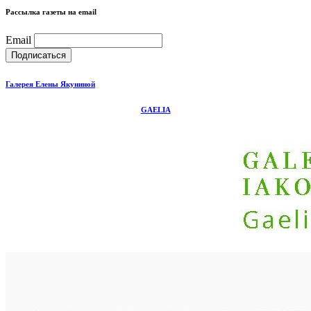
Рассылка газеты на email
Email
Галерея Елены Якуниной
GAELIA