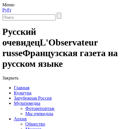
Меню
Ру
Fr
Русский
очевидец
L'Observateur
russe
Французская газета на
русском языке
Закрыть
Главная
Культура
Зарубежная Россия
Мультимедиа
Фоторепортаж
Мы очевидцы
Архив
Общество