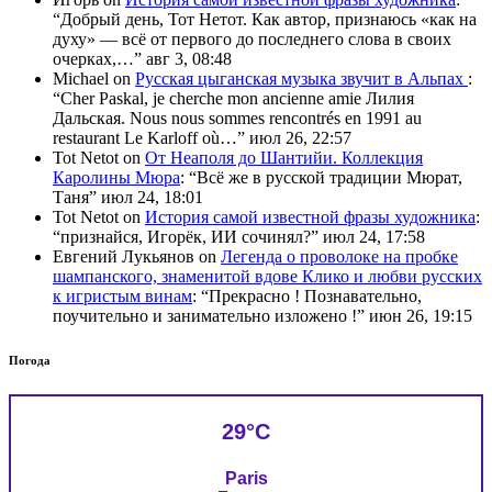
“
Добрый день, Тот Нетот. Как автор, признаюсь «как на
духу» — всё от первого до последнего слова в своих
очерках,…
”
авг 3, 08:48
Michael
on
Русская цыганская музыка звучит в Альпах
:
“
Cher Paskal, je cherche mon ancienne amie Лилия
Дальская. Nous nous sommes rencontrés en 1991 au
restaurant Le Karloff où…
”
июл 26, 22:57
Tot Netot
on
От Неаполя до Шантийи. Коллекция
Каролины Мюра
: “
Всё же в русской традиции Мюрат,
Таня
”
июл 24, 18:01
Tot Netot
on
История самой известной фразы художника
:
“
признайся, Игорёк, ИИ сочинял?
”
июл 24, 17:58
Евгений Лукьянов
on
Легенда о проволоке на пробке
шампанского, знаменитой вдове Клико и любви русских
к игристым винам
: “
Прекрасно ! Познавательно,
поучительно и занимательно изложено !
”
июн 26, 19:15
Погода
29°C
Paris