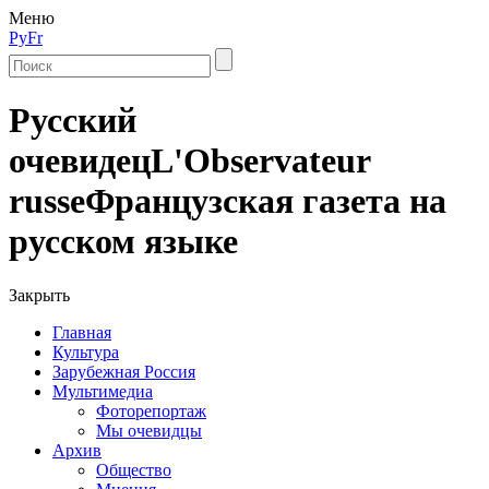
Меню
Ру
Fr
Русский
очевидец
L'Observateur
russe
Французская газета на
русском языке
Закрыть
Главная
Культура
Зарубежная Россия
Мультимедиа
Фоторепортаж
Мы очевидцы
Архив
Общество