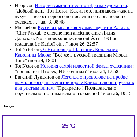
Игорь
on
История самой известной фразы художника
:
“
Добрый день, Тот Нетот. Как автор, признаюсь «как на
духу» — всё от первого до последнего слова в своих
очерках,…
”
авг 3, 08:48
Michael
on
Русская цыганская музыка звучит в Альпах
:
“
Cher Paskal, je cherche mon ancienne amie Лилия
Дальская. Nous nous sommes rencontrés en 1991 au
restaurant Le Karloff où…
”
июл 26, 22:57
Tot Netot
on
От Неаполя до Шантийи. Коллекция
Каролины Мюра
: “
Всё же в русской традиции Мюрат,
Таня
”
июл 24, 18:01
Tot Netot
on
История самой известной фразы художника
:
“
признайся, Игорёк, ИИ сочинял?
”
июл 24, 17:58
Евгений Лукьянов
on
Легенда о проволоке на пробке
шампанского, знаменитой вдове Клико и любви русских
к игристым винам
: “
Прекрасно ! Познавательно,
поучительно и занимательно изложено !
”
июн 26, 19:15
Погода
25°C