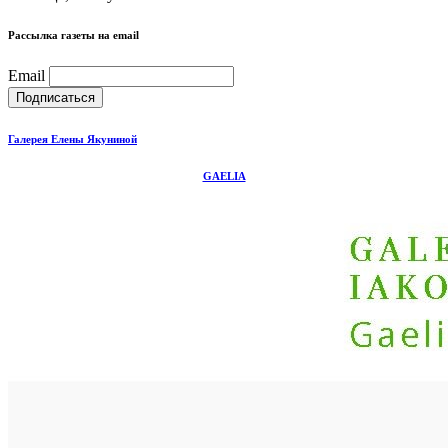
Рассылка газеты на email
Email
Галерея Елены Якуниной
GAELIA